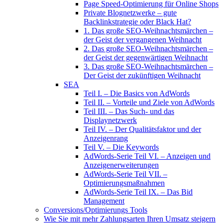
Page Speed-Optimierung für Online Shops
Private Blognetzwerke – gute
Backlinkstrategie oder Black Hat?
1. Das große SEO-Weihnachtsmärchen –
der Geist der vergangenen Weihnacht
2. Das große SEO-Weihnachtsmärchen –
der Geist der gegenwärtigen Weihnacht
3. Das große SEO-Weihnachtsmärchen –
Der Geist der zukünftigen Weihnacht
SEA
Teil I. – Die Basics von AdWords
Teil II. – Vorteile und Ziele von AdWords
Teil III. – Das Such- und das
Displaynetzwerk
Teil IV. – Der Qualitätsfaktor und der
Anzeigenrang
Teil V. – Die Keywords
AdWords-Serie Teil VI. – Anzeigen und
Anzeigenerweiterungen
AdWords-Serie Teil VII. –
Optimierungsmaßnahmen
AdWords-Serie Teil IX. – Das Bid
Management
Conversions/Optimierungs Tools
Wie Sie mit mehr Zahlungsarten Ihren Umsatz steigern