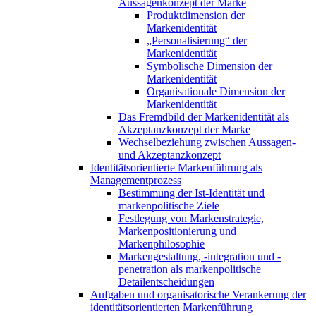
Aussagenkonzept der Marke
Produktdimension der
Markenidentität
„Personalisierung“ der
Markenidentität
Symbolische Dimension der
Markenidentität
Organisationale Dimension der
Markenidentität
Das Fremdbild der Markenidentität als
Akzeptanzkonzept der Marke
Wechselbeziehung zwischen Aussagen-
und Akzeptanzkonzept
Identitätsorientierte Markenführung als
Managementprozess
Bestimmung der Ist-Identität und
markenpolitische Ziele
Festlegung von Markenstrategie,
Markenpositionierung und
Markenphilosophie
Markengestaltung, -integration und -
penetration als markenpolitische
Detailentscheidungen
Aufgaben und organisatorische Verankerung der
identitätsorientierten Markenführung