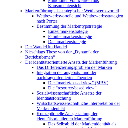
Funktionen von Marken aus
Konsumentensicht
Markenführung als strategischer Wettbewerbsvorteil
Wettbewerbsvorteile und Wettbewerbsstrategien
nach Porter
Bestimmung der Markentypstrategie
Einzelmarkenstrategie
Familienmarkenstrategie
Dachmarkenstrategie
Der Wandel im Handel
Nieschlags These von der „Dynamik der
Betriebsformen“
Der identitätsorientierte Ansatz der Markenführung
Das Differenzierungsproblem der Marken
Integration der angebots- und der
nachfrageorientierten Theorien
Die “market-based view” (MBV)
Die “resource-based view”
Sozialwissenschaftliche Ansätze der
Identitätsforschung
Wirtschaftswissenschaftliche Interpretation der
Markenidentität
Konzeptionelle Ausgestaltung der
identitätsorientierten Markenführung
Das Selbstbild der Markenidentität als