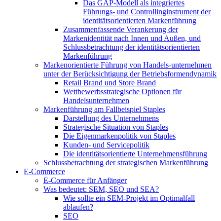
Das GAP-Modell als integriertes
Führungs- und Controllinginstrument der
identitätsorientierten Markenführung
Zusammenfassende Verankerung der
Markenidentität nach Innen und Außen, und
Schlussbetrachtung der identitätsorientierten
Markenführung
Markenorientierte Führung von Handels-unternehmen
unter der Berücksichtigung der Betriebsformendynamik
Retail Brand und Store Brand
Wettbewerbsstrategische Optionen für
Handelsunternehmen
Markenführung am Fallbeispiel Staples
Darstellung des Unternehmens
Strategische Situation von Staples
Die Eigenmarkenpolitik von Staples
Kunden- und Servicepolitik
Die identitätsorientierte Unternehmensführung
Schlussbetrachtung der strategischen Markenführung
E-Commerce
E-Commerce für Anfänger
Was bedeutet: SEM, SEO und SEA?
Wie sollte ein SEM-Projekt im Optimalfall
ablaufen?
SEO