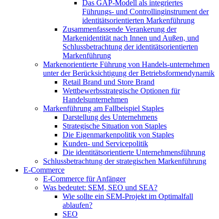
Das GAP-Modell als integriertes
Führungs- und Controllinginstrument der
identitätsorientierten Markenführung
Zusammenfassende Verankerung der
Markenidentität nach Innen und Außen, und
Schlussbetrachtung der identitätsorientierten
Markenführung
Markenorientierte Führung von Handels-unternehmen
unter der Berücksichtigung der Betriebsformendynamik
Retail Brand und Store Brand
Wettbewerbsstrategische Optionen für
Handelsunternehmen
Markenführung am Fallbeispiel Staples
Darstellung des Unternehmens
Strategische Situation von Staples
Die Eigenmarkenpolitik von Staples
Kunden- und Servicepolitik
Die identitätsorientierte Unternehmensführung
Schlussbetrachtung der strategischen Markenführung
E-Commerce
E-Commerce für Anfänger
Was bedeutet: SEM, SEO und SEA?
Wie sollte ein SEM-Projekt im Optimalfall
ablaufen?
SEO