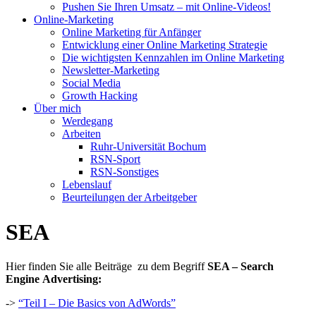
Pushen Sie Ihren Umsatz – mit Online-Videos!
Online-Marketing
Online Marketing für Anfänger
Entwicklung einer Online Marketing Strategie
Die wichtigsten Kennzahlen im Online Marketing
Newsletter-Marketing
Social Media
Growth Hacking
Über mich
Werdegang
Arbeiten
Ruhr-Universität Bochum
RSN-Sport
RSN-Sonstiges
Lebenslauf
Beurteilungen der Arbeitgeber
SEA
Hier finden Sie alle Beiträge zu dem Begriff
SEA – Search
Engine Advertising:
->
“Teil I – Die Basics von AdWords”