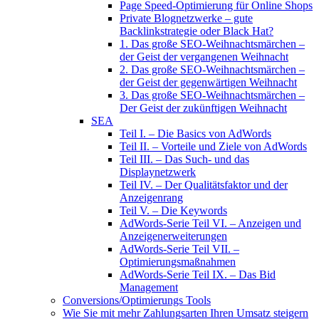
Page Speed-Optimierung für Online Shops
Private Blognetzwerke – gute
Backlinkstrategie oder Black Hat?
1. Das große SEO-Weihnachtsmärchen –
der Geist der vergangenen Weihnacht
2. Das große SEO-Weihnachtsmärchen –
der Geist der gegenwärtigen Weihnacht
3. Das große SEO-Weihnachtsmärchen –
Der Geist der zukünftigen Weihnacht
SEA
Teil I. – Die Basics von AdWords
Teil II. – Vorteile und Ziele von AdWords
Teil III. – Das Such- und das
Displaynetzwerk
Teil IV. – Der Qualitätsfaktor und der
Anzeigenrang
Teil V. – Die Keywords
AdWords-Serie Teil VI. – Anzeigen und
Anzeigenerweiterungen
AdWords-Serie Teil VII. –
Optimierungsmaßnahmen
AdWords-Serie Teil IX. – Das Bid
Management
Conversions/Optimierungs Tools
Wie Sie mit mehr Zahlungsarten Ihren Umsatz steigern