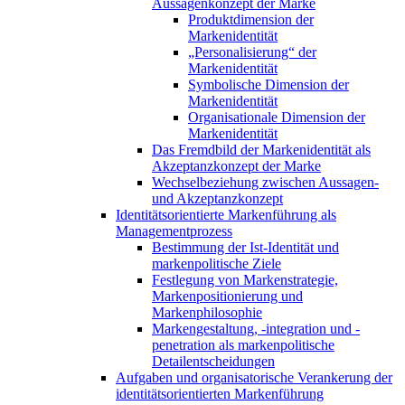
Aussagenkonzept der Marke
Produktdimension der
Markenidentität
„Personalisierung“ der
Markenidentität
Symbolische Dimension der
Markenidentität
Organisationale Dimension der
Markenidentität
Das Fremdbild der Markenidentität als
Akzeptanzkonzept der Marke
Wechselbeziehung zwischen Aussagen-
und Akzeptanzkonzept
Identitätsorientierte Markenführung als
Managementprozess
Bestimmung der Ist-Identität und
markenpolitische Ziele
Festlegung von Markenstrategie,
Markenpositionierung und
Markenphilosophie
Markengestaltung, -integration und -
penetration als markenpolitische
Detailentscheidungen
Aufgaben und organisatorische Verankerung der
identitätsorientierten Markenführung