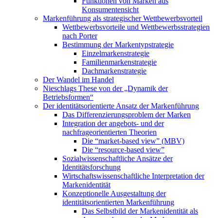
Funktionen von Marken aus
Konsumentensicht
Markenführung als strategischer Wettbewerbsvorteil
Wettbewerbsvorteile und Wettbewerbsstrategien
nach Porter
Bestimmung der Markentypstrategie
Einzelmarkenstrategie
Familienmarkenstrategie
Dachmarkenstrategie
Der Wandel im Handel
Nieschlags These von der „Dynamik der
Betriebsformen“
Der identitätsorientierte Ansatz der Markenführung
Das Differenzierungsproblem der Marken
Integration der angebots- und der
nachfrageorientierten Theorien
Die “market-based view” (MBV)
Die “resource-based view”
Sozialwissenschaftliche Ansätze der
Identitätsforschung
Wirtschaftswissenschaftliche Interpretation der
Markenidentität
Konzeptionelle Ausgestaltung der
identitätsorientierten Markenführung
Das Selbstbild der Markenidentität als