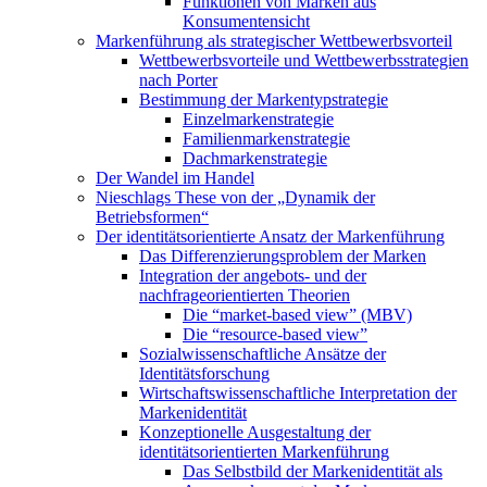
Funktionen von Marken aus
Konsumentensicht
Markenführung als strategischer Wettbewerbsvorteil
Wettbewerbsvorteile und Wettbewerbsstrategien
nach Porter
Bestimmung der Markentypstrategie
Einzelmarkenstrategie
Familienmarkenstrategie
Dachmarkenstrategie
Der Wandel im Handel
Nieschlags These von der „Dynamik der
Betriebsformen“
Der identitätsorientierte Ansatz der Markenführung
Das Differenzierungsproblem der Marken
Integration der angebots- und der
nachfrageorientierten Theorien
Die “market-based view” (MBV)
Die “resource-based view”
Sozialwissenschaftliche Ansätze der
Identitätsforschung
Wirtschaftswissenschaftliche Interpretation der
Markenidentität
Konzeptionelle Ausgestaltung der
identitätsorientierten Markenführung
Das Selbstbild der Markenidentität als