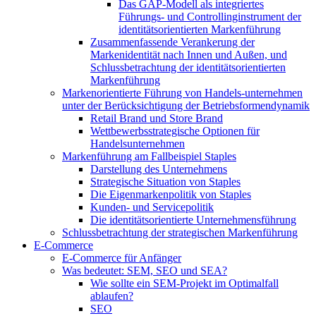
Das GAP-Modell als integriertes
Führungs- und Controllinginstrument der
identitätsorientierten Markenführung
Zusammenfassende Verankerung der
Markenidentität nach Innen und Außen, und
Schlussbetrachtung der identitätsorientierten
Markenführung
Markenorientierte Führung von Handels-unternehmen
unter der Berücksichtigung der Betriebsformendynamik
Retail Brand und Store Brand
Wettbewerbsstrategische Optionen für
Handelsunternehmen
Markenführung am Fallbeispiel Staples
Darstellung des Unternehmens
Strategische Situation von Staples
Die Eigenmarkenpolitik von Staples
Kunden- und Servicepolitik
Die identitätsorientierte Unternehmensführung
Schlussbetrachtung der strategischen Markenführung
E-Commerce
E-Commerce für Anfänger
Was bedeutet: SEM, SEO und SEA?
Wie sollte ein SEM-Projekt im Optimalfall
ablaufen?
SEO