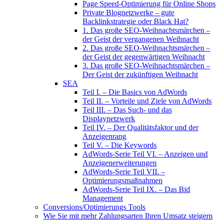
Page Speed-Optimierung für Online Shops
Private Blognetzwerke – gute
Backlinkstrategie oder Black Hat?
1. Das große SEO-Weihnachtsmärchen –
der Geist der vergangenen Weihnacht
2. Das große SEO-Weihnachtsmärchen –
der Geist der gegenwärtigen Weihnacht
3. Das große SEO-Weihnachtsmärchen –
Der Geist der zukünftigen Weihnacht
SEA
Teil I. – Die Basics von AdWords
Teil II. – Vorteile und Ziele von AdWords
Teil III. – Das Such- und das
Displaynetzwerk
Teil IV. – Der Qualitätsfaktor und der
Anzeigenrang
Teil V. – Die Keywords
AdWords-Serie Teil VI. – Anzeigen und
Anzeigenerweiterungen
AdWords-Serie Teil VII. –
Optimierungsmaßnahmen
AdWords-Serie Teil IX. – Das Bid
Management
Conversions/Optimierungs Tools
Wie Sie mit mehr Zahlungsarten Ihren Umsatz steigern