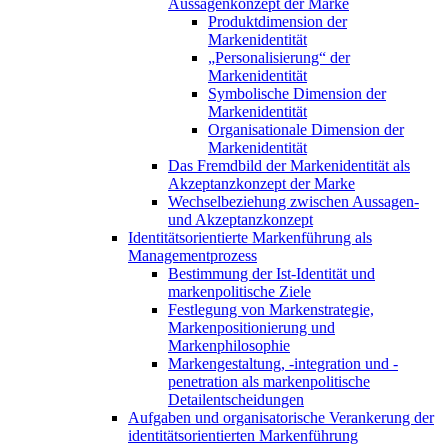
Aussagenkonzept der Marke
Produktdimension der
Markenidentität
„Personalisierung“ der
Markenidentität
Symbolische Dimension der
Markenidentität
Organisationale Dimension der
Markenidentität
Das Fremdbild der Markenidentität als
Akzeptanzkonzept der Marke
Wechselbeziehung zwischen Aussagen-
und Akzeptanzkonzept
Identitätsorientierte Markenführung als
Managementprozess
Bestimmung der Ist-Identität und
markenpolitische Ziele
Festlegung von Markenstrategie,
Markenpositionierung und
Markenphilosophie
Markengestaltung, -integration und -
penetration als markenpolitische
Detailentscheidungen
Aufgaben und organisatorische Verankerung der
identitätsorientierten Markenführung