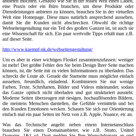
anbieten möchten. Genauso wie Sie in der realen Welt einen Laden,
eine Praxis oder ein Büro brauchen, um diese Produkte oder
Dienstleistungen anbieten zu können, brauchen Sie in der virtuellen
Welt eine Homepage. Diese muss natürlich ansprechend aussehen,
damit Sie die Kunden nicht abschrecken. Obwohl die richtige
Webseitengestaltung nur ein Teil des großen Ganzen ist, ist auch sie
eine Wissenschaft für sich. Ein paar wertvolle Tipps erhält man z.B.
auf dieser Seite.
http://www.kaempf-nk.de/webseitengestaltung/
Um es aber in einer wichtigen Floskel zusammenzufassen: weniger
ist mehr! Der größte Fehler den Sie beim Design Ihrer Seite machen
können, ist, die Seite mit zu vielen Informationen zu überladen. Das
schreckt die Leute ab. Gerade die Startseite muss möglichst einfach
aussehen, freundlich, einladend. Kombinieren Sie nur wenige
Farben, Texte, Schriftarten, Bilder und Videos miteinander, sodass
das Ganze optisch nicht überladen und gut strukturiert aussieht.
Moderne Seiten überzeugen mit riesigen, hochauflösenden Bildern,
die meistens Menschen darstellen, die Gefühle vermitteln und bei
den Kunden Emotionen wecken. Schauen Sie sich zur Orientierung
einfach mal ein paar Seiten im Netz von z.B. Apple, Nuance, etc an.
Was das Technische angeht: neben einem Internetanschluss
brauchen Sie einen Domainanbieter, wie z.B. Strato, United
Domains, 1&1 oä. Dort melden Sie Ihre Wunschdomain an und