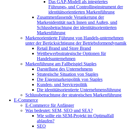
Das GAP-Modell als integriertes
Führungs- und Controllinginstrument der
identitätsorientierten Markenführung
Zusammenfassende Verankerung der
Markenidentität nach Innen und Außen, und
Schlussbetrachtung der identitätsorientierten
Markenführung
Markenorientierte Führung von Handels-unternehmen
unter der Berücksichtigung der Betriebsformendynamik
Retail Brand und Store Brand
Wettbewerbsstrategische Optionen für
Handelsunternehmen
Markenführung am Fallbeispiel Staples
Darstellung des Unternehmens
Strategische Situation von Staples
Die Eigenmarkenpolitik von Staples
Kunden- und Servicepolitik
Die identitätsorientierte Unternehmensführung
Schlussbetrachtung der strategischen Markenführung
E-Commerce
E-Commerce für Anfänger
Was bedeutet: SEM, SEO und SEA?
Wie sollte ein SEM-Projekt im Optimalfall
ablaufen?
SEO