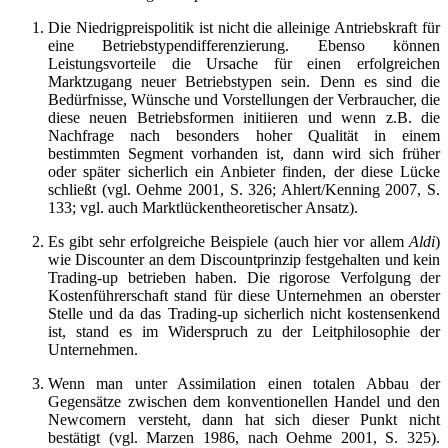
Die Niedrigpreispolitik ist nicht die alleinige Antriebskraft für
eine Betriebstypendifferenzierung. Ebenso können
Leistungsvorteile die Ursache für einen erfolgreichen
Marktzugang neuer Betriebstypen sein. Denn es sind die
Bedürfnisse, Wünsche und Vorstellungen der Verbraucher, die
diese neuen Betriebsformen initiieren und wenn z.B. die
Nachfrage nach besonders hoher Qualität in einem
bestimmten Segment vorhanden ist, dann wird sich früher
oder später sicherlich ein Anbieter finden, der diese Lücke
schließt (vgl. Oehme 2001, S. 326; Ahlert/Kenning 2007, S.
133; vgl. auch Marktlückentheoretischer Ansatz).
Es gibt sehr erfolgreiche Beispiele (auch hier vor allem
Aldi
)
wie Discounter an dem Discountprinzip festgehalten und kein
Trading-up betrieben haben. Die rigorose Verfolgung der
Kostenführerschaft stand für diese Unternehmen an oberster
Stelle und da das Trading-up sicherlich nicht kostensenkend
ist, stand es im Widerspruch zu der Leitphilosophie der
Unternehmen.
Wenn man unter Assimilation einen totalen Abbau der
Gegensätze zwischen dem konventionellen Handel und den
Newcomern versteht, dann hat sich dieser Punkt nicht
bestätigt (vgl. Marzen 1986, nach Oehme 2001, S. 325).