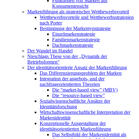
Funktionen von Marken aus
Konsumentensicht
Markenführung als strategischer Wettbewerbsvorteil
Wettbewerbsvorteile und Wettbewerbsstrategien
nach Porter
Bestimmung der Markentypstrategie
Einzelmarkenstrategie
Familienmarkenstrategie
Dachmarkenstrategie
Der Wandel im Handel
Nieschlags These von der „Dynamik der
Betriebsformen“
Der identitätsorientierte Ansatz der Markenführung
Das Differenzierungsproblem der Marken
Integration der angebots- und der
nachfrageorientierten Theorien
Die “market-based view” (MBV)
Die “resource-based view”
Sozialwissenschaftliche Ansätze der
Identitätsforschung
Wirtschaftswissenschaftliche Interpretation der
Markenidentität
Konzeptionelle Ausgestaltung der
identitätsorientierten Markenführung
Das Selbstbild der Markenidentität als