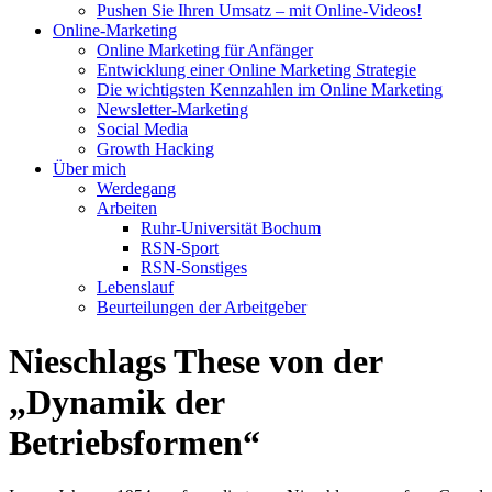
Pushen Sie Ihren Umsatz – mit Online-Videos!
Online-Marketing
Online Marketing für Anfänger
Entwicklung einer Online Marketing Strategie
Die wichtigsten Kennzahlen im Online Marketing
Newsletter-Marketing
Social Media
Growth Hacking
Über mich
Werdegang
Arbeiten
Ruhr-Universität Bochum
RSN-Sport
RSN-Sonstiges
Lebenslauf
Beurteilungen der Arbeitgeber
Nieschlags These von der
„Dynamik der
Betriebsformen“