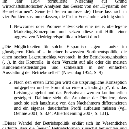
Im Jahr 1954 formulierte Nieschlag auf Grund
wirtschaftshistorischer Analysen das Gesetz von der „Dynamik der
Betriebsformen“. Seine (elf Seiten umfassende) These lässt sich in
vier Punkten zusammenfassen, die für ihr Verständnis wichtig sind:
Newcomer oder Pioniere entwickeln eine neue, überlegene
Marketing-Konzeption und setzen diese mit Hilfe einer
aggressiven Niedrigpreispolitik am Markt durch.
„Die Möglichkeiten für solche Ersparnisse lagen – außer im
günstigeren Einkauf – in einer bewussten Sortimentspolitik, die
einen raschen Lagerumschlag versprach, in der Betriebsorganisation
(…), in der Kontrolle, in dem Verzicht auf alle oder die meisten
Kundendienstleistungen und schließlich in der einfachen
Ausstattung der Betriebe selbst“ (Nieschlag 1954, S. 9)
Nach den ersten Erfolgen wird die ursprüngliche Konzeption
aufgegeben und es kommt zu einem „Trading-up“, d.h. das
Leistungsangebot und das Preisniveau werden kontinuierlich
gesteigert. Dahinter steht die Annahme der Pioniere, dass
auch sie sich langfristig von den Nachahmern differenzieren
und ein eigenes, dauerhaftes Profil aufbauen müssen (vgl.
Oehme 2001, S. 324; Ahlert/Kenning 2007, S. 131).
„Dieser Wandel der Betriebspolitik erklärt sich im Wesentlichen
dadurch, dass die ´neuen´ Betriebsformen zunächst befürchten und