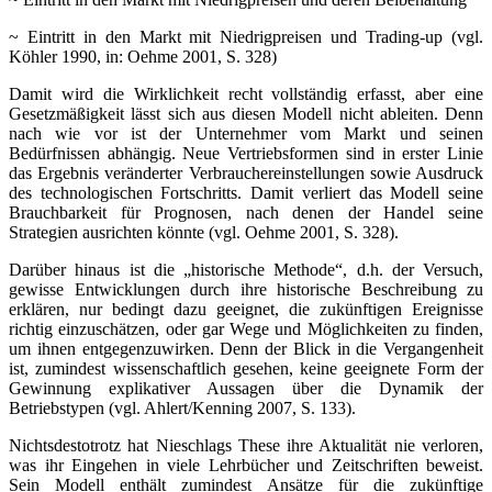
~ Eintritt in den Markt mit Niedrigpreisen und Trading-up (vgl.
Köhler 1990, in: Oehme 2001, S. 328)
Damit wird die Wirklichkeit recht vollständig erfasst, aber eine
Gesetzmäßigkeit lässt sich aus diesen Modell nicht ableiten. Denn
nach wie vor ist der Unternehmer vom Markt und seinen
Bedürfnissen abhängig. Neue Vertriebsformen sind in erster Linie
das Ergebnis veränderter Verbrauchereinstellungen sowie Ausdruck
des technologischen Fortschritts. Damit verliert das Modell seine
Brauchbarkeit für Prognosen, nach denen der Handel seine
Strategien ausrichten könnte (vgl. Oehme 2001, S. 328).
Darüber hinaus ist die „historische Methode“, d.h. der Versuch,
gewisse Entwicklungen durch ihre historische Beschreibung zu
erklären, nur bedingt dazu geeignet, die zukünftigen Ereignisse
richtig einzuschätzen, oder gar Wege und Möglichkeiten zu finden,
um ihnen entgegenzuwirken. Denn der Blick in die Vergangenheit
ist, zumindest wissenschaftlich gesehen, keine geeignete Form der
Gewinnung explikativer Aussagen über die Dynamik der
Betriebstypen (vgl. Ahlert/Kenning 2007, S. 133).
Nichtsdestotrotz hat Nieschlags These ihre Aktualität nie verloren,
was ihr Eingehen in viele Lehrbücher und Zeitschriften beweist.
Sein Modell enthält zumindest Ansätze für die zukünftige