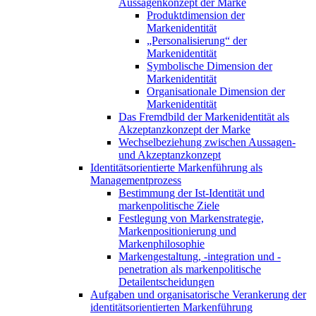
Aussagenkonzept der Marke
Produktdimension der
Markenidentität
„Personalisierung“ der
Markenidentität
Symbolische Dimension der
Markenidentität
Organisationale Dimension der
Markenidentität
Das Fremdbild der Markenidentität als
Akzeptanzkonzept der Marke
Wechselbeziehung zwischen Aussagen-
und Akzeptanzkonzept
Identitätsorientierte Markenführung als
Managementprozess
Bestimmung der Ist-Identität und
markenpolitische Ziele
Festlegung von Markenstrategie,
Markenpositionierung und
Markenphilosophie
Markengestaltung, -integration und -
penetration als markenpolitische
Detailentscheidungen
Aufgaben und organisatorische Verankerung der
identitätsorientierten Markenführung