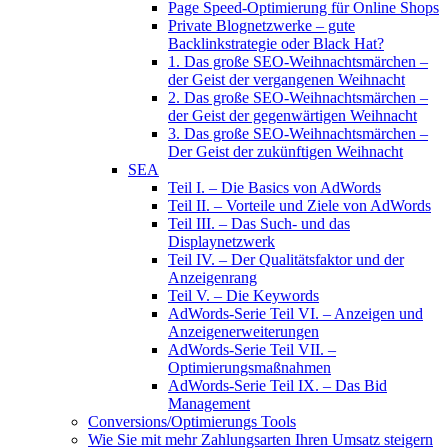
Page Speed-Optimierung für Online Shops
Private Blognetzwerke – gute
Backlinkstrategie oder Black Hat?
1. Das große SEO-Weihnachtsmärchen –
der Geist der vergangenen Weihnacht
2. Das große SEO-Weihnachtsmärchen –
der Geist der gegenwärtigen Weihnacht
3. Das große SEO-Weihnachtsmärchen –
Der Geist der zukünftigen Weihnacht
SEA
Teil I. – Die Basics von AdWords
Teil II. – Vorteile und Ziele von AdWords
Teil III. – Das Such- und das
Displaynetzwerk
Teil IV. – Der Qualitätsfaktor und der
Anzeigenrang
Teil V. – Die Keywords
AdWords-Serie Teil VI. – Anzeigen und
Anzeigenerweiterungen
AdWords-Serie Teil VII. –
Optimierungsmaßnahmen
AdWords-Serie Teil IX. – Das Bid
Management
Conversions/Optimierungs Tools
Wie Sie mit mehr Zahlungsarten Ihren Umsatz steigern