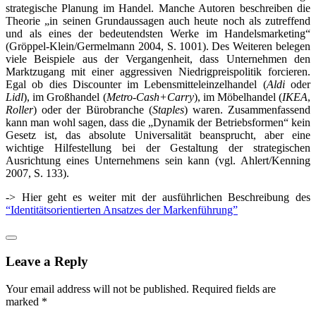
strategische Planung im Handel. Manche Autoren beschreiben die
Theorie „in seinen Grundaussagen auch heute noch als zutreffend
und als eines der bedeutendsten Werke im Handelsmarketing“
(
Gröppel-Klein/Germelmann 2004, S. 1001).
Des Weiteren belegen
viele Beispiele aus der Vergangenheit, dass Unternehmen den
Marktzugang mit einer aggressiven Niedrigpreispolitik forcieren.
Egal ob dies Discounter im Lebensmitteleinzelhandel (
Aldi
oder
Lidl
), im Großhandel (
Metro-Cash+Carry
), im Möbelhandel (
IKEA
,
Roller
) oder der Bürobranche (
Staples
) waren. Zusammenfassend
kann man wohl sagen, dass die „Dynamik der Betriebsformen“ kein
Gesetz ist, das absolute Universalität beansprucht, aber eine
wichtige Hilfestellung bei der Gestaltung der strategischen
Ausrichtung eines Unternehmens sein kann (vgl. Ahlert/Kenning
2007, S. 133).
-> Hier geht es weiter mit der ausführlichen Beschreibung des
“Identitätsorientierten Ansatzes der Markenführung”
Leave a Reply
Your email address will not be published.
Required fields are
marked
*