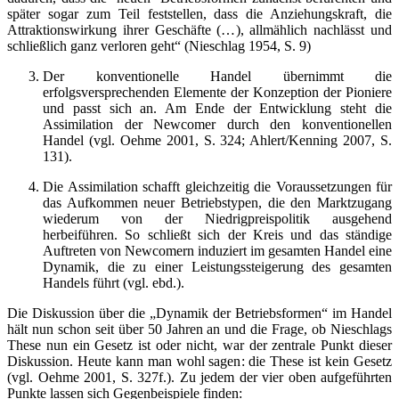
später sogar zum Teil feststellen, dass die Anziehungskraft, die
Attraktionswirkung ihrer Geschäfte (…), allmählich nachlässt und
schließlich ganz verloren geht“ (Nieschlag 1954, S. 9)
Der konventionelle Handel übernimmt die
erfolgsversprechenden Elemente der Konzeption der Pioniere
und passt sich an. Am Ende der Entwicklung steht die
Assimilation der Newcomer durch den konventionellen
Handel (vgl. Oehme 2001, S. 324; Ahlert/Kenning 2007, S.
131).
Die Assimilation schafft gleichzeitig die Voraussetzungen für
das Aufkommen neuer Betriebstypen, die den Marktzugang
wiederum von der Niedrigpreispolitik ausgehend
herbeiführen. So schließt sich der Kreis und das ständige
Auftreten von Newcomern induziert im gesamten Handel eine
Dynamik, die zu einer Leistungssteigerung des gesamten
Handels führt (vgl. ebd.).
Die Diskussion über die „Dynamik der Betriebsformen“ im Handel
hält nun schon seit über 50 Jahren an und die Frage, ob Nieschlags
These nun ein Gesetz ist oder nicht, war der zentrale Punkt dieser
Diskussion. Heute kann man wohl sagen: die These ist kein Gesetz
(vgl. Oehme 2001, S. 327f.). Zu jedem der vier oben aufgeführten
Punkte lassen sich Gegenbeispiele finden: