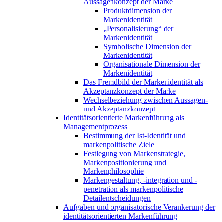
Aussagenkonzept der Marke
Produktdimension der
Markenidentität
„Personalisierung“ der
Markenidentität
Symbolische Dimension der
Markenidentität
Organisationale Dimension der
Markenidentität
Das Fremdbild der Markenidentität als
Akzeptanzkonzept der Marke
Wechselbeziehung zwischen Aussagen-
und Akzeptanzkonzept
Identitätsorientierte Markenführung als
Managementprozess
Bestimmung der Ist-Identität und
markenpolitische Ziele
Festlegung von Markenstrategie,
Markenpositionierung und
Markenphilosophie
Markengestaltung, -integration und -
penetration als markenpolitische
Detailentscheidungen
Aufgaben und organisatorische Verankerung der
identitätsorientierten Markenführung