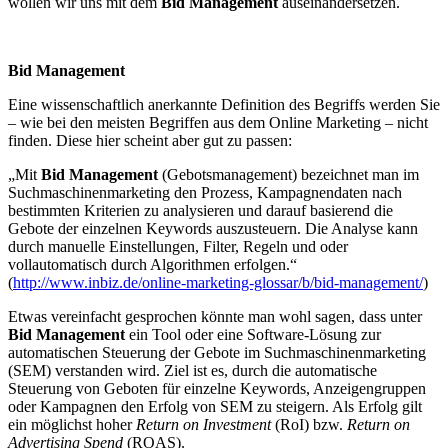
wollen wir uns mit dem
Bid Management
auseinandersetzen.
Bid Management
Eine wissenschaftlich anerkannte Definition des Begriffs werden Sie
– wie bei den meisten Begriffen aus dem Online Marketing – nicht
finden. Diese hier scheint aber gut zu passen:
„Mit
Bid Management
(Gebotsmanagement) bezeichnet man im
Suchmaschinenmarketing den Prozess, Kampagnendaten nach
bestimmten Kriterien zu analysieren und darauf basierend die
Gebote der einzelnen Keywords auszusteuern. Die Analyse kann
durch manuelle Einstellungen, Filter, Regeln und oder
vollautomatisch durch Algorithmen erfolgen.“
(
http://www.inbiz.de/online-marketing-glossar/b/bid-management/
)
Etwas vereinfacht gesprochen könnte man wohl sagen, dass unter
Bid Management
ein Tool oder eine Software-Lösung zur
automatischen Steuerung der Gebote im Suchmaschinenmarketing
(SEM) verstanden wird. Ziel ist es, durch die automatische
Steuerung von Geboten für einzelne Keywords, Anzeigengruppen
oder Kampagnen den Erfolg von SEM zu steigern. Als Erfolg gilt
ein möglichst hoher
Return on Investment
(RoI) bzw.
Return on
Advertising Spend
(ROAS).