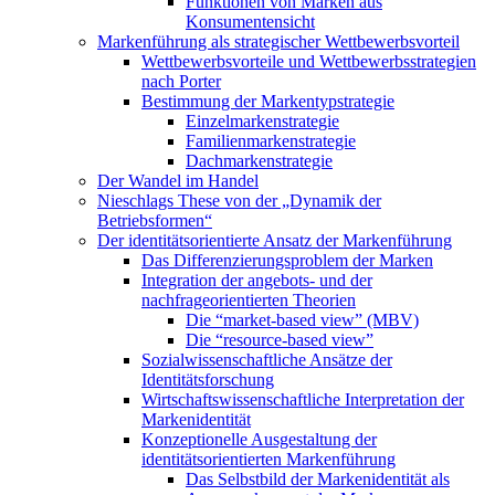
Funktionen von Marken aus
Konsumentensicht
Markenführung als strategischer Wettbewerbsvorteil
Wettbewerbsvorteile und Wettbewerbsstrategien
nach Porter
Bestimmung der Markentypstrategie
Einzelmarkenstrategie
Familienmarkenstrategie
Dachmarkenstrategie
Der Wandel im Handel
Nieschlags These von der „Dynamik der
Betriebsformen“
Der identitätsorientierte Ansatz der Markenführung
Das Differenzierungsproblem der Marken
Integration der angebots- und der
nachfrageorientierten Theorien
Die “market-based view” (MBV)
Die “resource-based view”
Sozialwissenschaftliche Ansätze der
Identitätsforschung
Wirtschaftswissenschaftliche Interpretation der
Markenidentität
Konzeptionelle Ausgestaltung der
identitätsorientierten Markenführung
Das Selbstbild der Markenidentität als