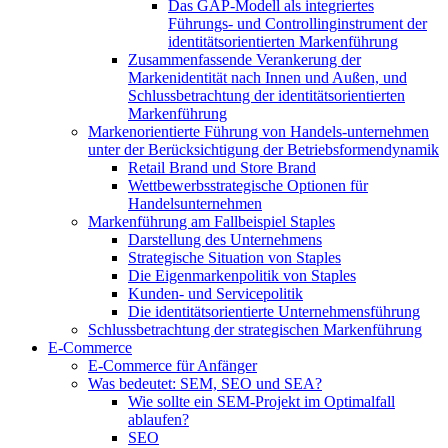
Das GAP-Modell als integriertes
Führungs- und Controllinginstrument der
identitätsorientierten Markenführung
Zusammenfassende Verankerung der
Markenidentität nach Innen und Außen, und
Schlussbetrachtung der identitätsorientierten
Markenführung
Markenorientierte Führung von Handels-unternehmen
unter der Berücksichtigung der Betriebsformendynamik
Retail Brand und Store Brand
Wettbewerbsstrategische Optionen für
Handelsunternehmen
Markenführung am Fallbeispiel Staples
Darstellung des Unternehmens
Strategische Situation von Staples
Die Eigenmarkenpolitik von Staples
Kunden- und Servicepolitik
Die identitätsorientierte Unternehmensführung
Schlussbetrachtung der strategischen Markenführung
E-Commerce
E-Commerce für Anfänger
Was bedeutet: SEM, SEO und SEA?
Wie sollte ein SEM-Projekt im Optimalfall
ablaufen?
SEO