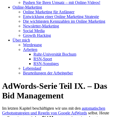
Pushen Sie Ihren Umsatz – mit Online-Videos!
Online-Marketing
Online Marketing für Anfänger
Entwicklung einer Online Marketing Strategie
Die wichtigsten Kennzahlen im Online Marketing
Newsletter-Marketing
Social Media
Growth Hacking
Über mich
Werdegang
Arbeiten
Ruhr-Universität Bochum
RSN-Sport
RSN-Sonstiges
Lebenslauf
Beurteilungen der Arbeitgeber
AdWords-Serie Teil IX. – Das
Bid Management
Im letzten Kapitel beschäftigten wir uns mit den
automatischen
Gebotsstrategien und Regeln von Google AdWords
selbst. Heute