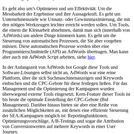
Es geht also um’s Optimieren und um Effektivität. Um die
Messbarkeit der Ergebnisse und ihre Aussagekraft. Es geht um
Unternehmensziele wie Umsatz- oder Gewinnmaximierung, die mit
den nötigen Werkzeugen leichter erreicht werden sollen. Um Tools,
die einem die Kleinarbeit abnehmen, damit man sich (innerhalb von
AdWords) um andere Dinge kümmern kann. Es geht um die
Steuerung von automatischen Prozessen, die Sie aber vorgeben
müssen. Diese automatischen Prozesse werden über eine
Programmierschnittstelle (API) an AdWords übertragen. Man kann
aber auch mit
AdWords Script
arbeiten, siehe
hier
.
In der Anfangszeit von AdWords bot Google diese Tools und
Software-Lösungen selbst nicht an, AdWords war eine reine
Plattform, über die sich Suchmaschinenanzeigen und Keywords
einbuchen und die CPC-Gebote für diese festlegen ließen. Für das
Management und die Optimierung der Kampagnen wurden
überwiegend externe Tools eingesetzt. Kern-Feature dieser Tools ist
bis heute die optimale Einstellung der CPC-Gebote (Bid
Management). Darüber hinaus bieten sie aber eine Reihe von
zusätzlichen Möglichkeiten an, mit denen eine effiziente Steuerung
der SEA-Kampagnen möglich ist: Reportingfunktionen,
Optimierungsvorschläge, A/B-Testings und sogar die Attribution
von Conversionwerten auf mehrere Keywords in einer User
Journey.