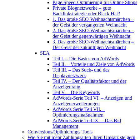
Page Speed-Optimierung für Online Shops
Private Blognetzwerke – gute
Backlinkstrategie oder Black Hat?
1. Das große SEO-Weihnachtsmärchen –
der Geist der vergangenen Weihnacht
2. Das große SEO-Weihnachtsmärchen –
der Geist der gegenwärtigen Weihnacht
3. Das große SEO-Weihnachtsmärchen –
Der Geist der zukünftigen Weihnacht
SEA
Teil I. – Die Basics von AdWords
Teil II. – Vorteile und Ziele von AdWords
Teil III. – Das Such- und das
Displaynetzwerk
Teil IV. – Der Qualitätsfaktor und der
Anzeigenrang
Teil V. – Die Keywords
AdWords-Serie Teil VI. – Anzeigen und
Anzeigenerweiterungen
AdWords-Serie Teil VII. –
Optimierungsmaßnahmen
AdWords-Serie Teil IX. – Das Bid
Management
Conversions/Optimierungs Tools
Wie Sie mit mehr Zahlungsarten Ihren Umsatz steigern