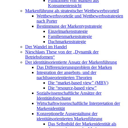
Funktionen von Marken aus
Konsumentensicht
Markenführung als strategischer Wettbewerbsvorteil
Wettbewerbsvorteile und Wettbewerbsstrategien
nach Porter
Bestimmung der Markentypstrategie
Einzelmarkenstrategie
Familienmarkenstrategie
Dachmarkenstrategie
Der Wandel im Handel
Nieschlags These von der „Dynamik der
Betriebsformen“
Der identitätsorientierte Ansatz der Markenführung
Das Differenzierungsproblem der Marken
Integration der angebots- und der
nachfrageorientierten Theorien
Die “market-based view” (MBV)
Die “resource-based view”
Sozialwissenschaftliche Ansätze der
Identitätsforschung
Wirtschaftswissenschaftliche Interpretation der
Markenidentität
Konzeptionelle Ausgestaltung der
identitätsorientierten Markenführung
Das Selbstbild der Markenidentität als