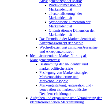
Aussagenkonzept der Marke
Produktdimension der
Markenidentität
„Personalisierung“ der
Markenidentität
Symbolische Dimension der
Markenidentität
Organisationale Dimension der
Markenidentität
Das Fremdbild der Markenidentität als
Akzeptanzkonzept der Marke
Wechselbeziehung zwischen Aussagen-
und Akzeptanzkonzept
Identitätsorientierte Markenführung als
Managementprozess
Bestimmung der Ist-Identität und
markenpolitische Ziele
Festlegung von Markenstrategie,
Markenpositionierung und
Markenphilosophie
Markengestaltung, -integration und -
penetration als markenpolitische
Detailentscheidungen
Aufgaben und organisatorische Verankerung der
identitätsorientierten Markenführung