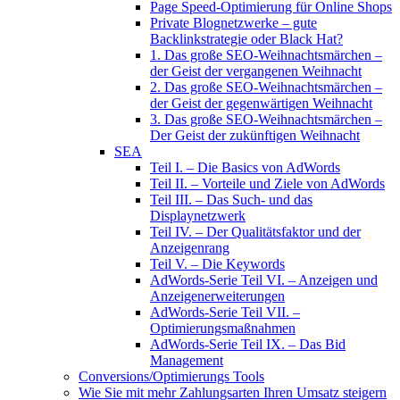
Page Speed-Optimierung für Online Shops
Private Blognetzwerke – gute
Backlinkstrategie oder Black Hat?
1. Das große SEO-Weihnachtsmärchen –
der Geist der vergangenen Weihnacht
2. Das große SEO-Weihnachtsmärchen –
der Geist der gegenwärtigen Weihnacht
3. Das große SEO-Weihnachtsmärchen –
Der Geist der zukünftigen Weihnacht
SEA
Teil I. – Die Basics von AdWords
Teil II. – Vorteile und Ziele von AdWords
Teil III. – Das Such- und das
Displaynetzwerk
Teil IV. – Der Qualitätsfaktor und der
Anzeigenrang
Teil V. – Die Keywords
AdWords-Serie Teil VI. – Anzeigen und
Anzeigenerweiterungen
AdWords-Serie Teil VII. –
Optimierungsmaßnahmen
AdWords-Serie Teil IX. – Das Bid
Management
Conversions/Optimierungs Tools
Wie Sie mit mehr Zahlungsarten Ihren Umsatz steigern