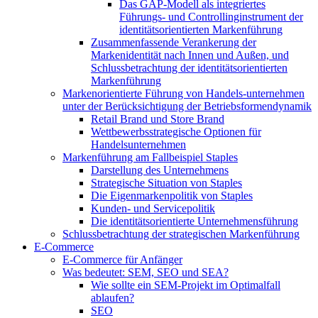
Das GAP-Modell als integriertes
Führungs- und Controllinginstrument der
identitätsorientierten Markenführung
Zusammenfassende Verankerung der
Markenidentität nach Innen und Außen, und
Schlussbetrachtung der identitätsorientierten
Markenführung
Markenorientierte Führung von Handels-unternehmen
unter der Berücksichtigung der Betriebsformendynamik
Retail Brand und Store Brand
Wettbewerbsstrategische Optionen für
Handelsunternehmen
Markenführung am Fallbeispiel Staples
Darstellung des Unternehmens
Strategische Situation von Staples
Die Eigenmarkenpolitik von Staples
Kunden- und Servicepolitik
Die identitätsorientierte Unternehmensführung
Schlussbetrachtung der strategischen Markenführung
E-Commerce
E-Commerce für Anfänger
Was bedeutet: SEM, SEO und SEA?
Wie sollte ein SEM-Projekt im Optimalfall
ablaufen?
SEO