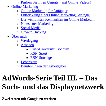
Pushen Sie Ihren Umsatz – mit Online-Videos!
Online-Marketing
Online Marketing für Anfänger
Entwicklung einer Online Marketing Strategie
Die wichtigsten Kennzahlen im Online Marketing
Newsletter-Marketing
Social Media
Growth Hacking
Über mich
Werdegang
Arbeiten
Ruhr-Universität Bochum
RSN-Sport
RSN-Sonstiges
Lebenslauf
Beurteilungen der Arbeitgeber
AdWords-Serie Teil III. – Das
Such- und das Displaynetzwerk
Zwei Arten mit Google zu werben